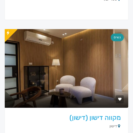
נשים
מקווה דישון (דישון)
דישון