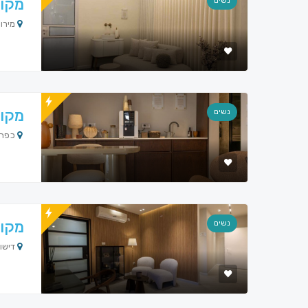
מקוו
נשים
מירון
מקוו
נשים
כפר י
מקוו
נשים
דישון