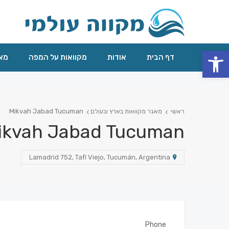
פתח סרגל נגישות
דף הבית
אודות
מקוואות על המפה
מאג
Mikvah Jabad Tucuman
ראשי
מאגר מקוואות בארץ ובעולם
ikvah Jabad Tucuman
Lamadrid 752, Tafí Viejo, Tucumán, Argentina
Phone