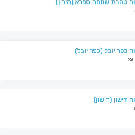
ה טהרת שמחה ספרא (מירון)
ה כפר יובל (כפר יובל)
ובל
ה דישון (דישון)