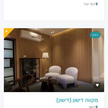
כפר יובל
נשים
מקווה דישון (דישון)
דישון