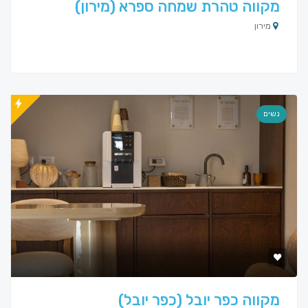
מקווה טהרת שמחה ספרא (מירון)
מירון
נשים
מקווה כפר יובל (כפר יובל)