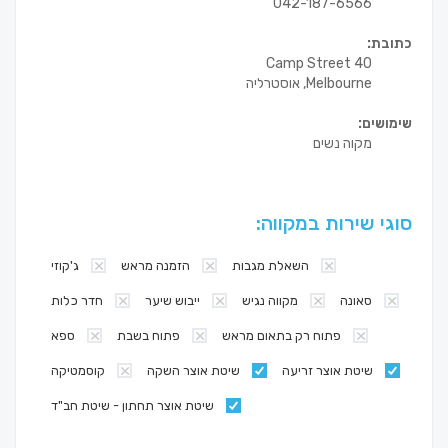
042-187-6566
כתובת:
40 Camp Street
Melbourne, אוסטרליה
שימושים:
מקוה נשים
סוגי שירות במקווה:
השאלת מגבות
הזמנה מראש
ג'קוזי
סאונה
מקווה נגיש
ייבוש שיער
חדר כלות
פתוח רק בתאום מראש
פתוח בשבת
ספא
שיטת אוצר זריעה
שיטת אוצר השקה
קוסמטיקה
שיטת אוצר תחתון - שיטת חב"ד