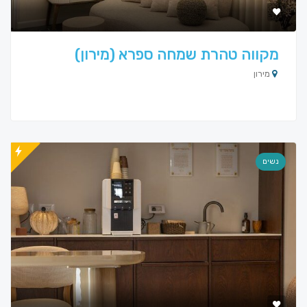
מקווה טהרת שמחה ספרא (מירון)
מירון
נשים