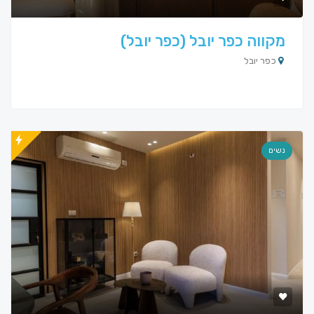
מקווה כפר יובל (כפר יובל)
כפר יובל
נשים