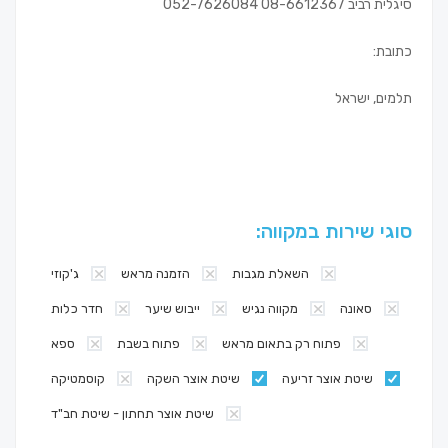
סיגלית רביב 08-6612367 052-7626084
כתובת:
תלמים, ישראל
סוגי שירות במקווה:
השאלת מגבות
הזמנה מראש
ג'קוזי
סאונה
מקווה נגיש
ייבוש שיער
חדר כלות
פתוח רק בתאום מראש
פתוח בשבת
ספא
שיטת אוצר זריעה
שיטת אוצר השקה
קוסמטיקה
שיטת אוצר תחתון - שיטת חב"ד