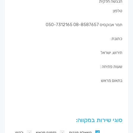
הנגשה חלקית
טלפון:
תמר אבוקסיס 08-8587657 050-7312165
כתובת:
תירוש, ישראל
שעות פתיחה :
בתאום מראש
סוגי שירות במקווה:
השאלת מגבות
הזמנה מראש
ג'קוזי