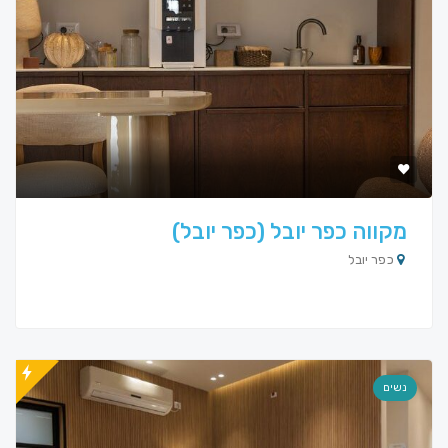
מקווה כפר יובל (כפר יובל)
כפר יובל
נשים