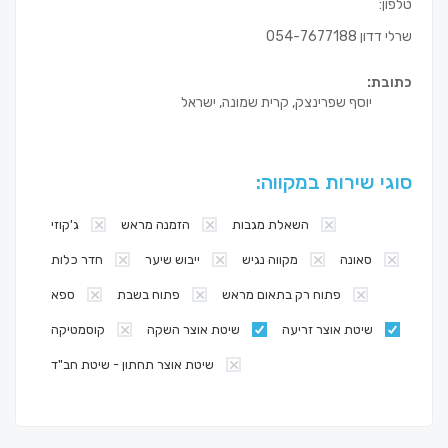
טלפון:
שרלי דדון 054-7677188
כתובת:
יוסף שפרינצק, קרית שמונה, ישראל
סוגי שירות במקווה:
השאלת מגבות
הזמנה מראש
ג'קוזי
סאונה
מקווה נגיש
ייבוש שיער
חדר כלות
פתוח רק בתאום מראש
פתוח בשבת
ספא
שיטת אוצר זריעה
שיטת אוצר השקה
קוסמטיקה
שיטת אוצר תחתון - שיטת חב"ד