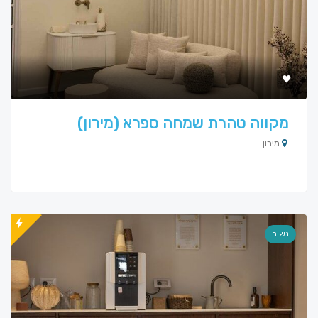
מקווה טהרת שמחה ספרא (מירון)
מירון
נשים