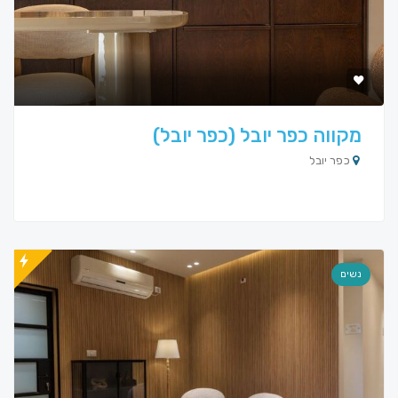
מקווה כפר יובל (כפר יובל)
כפר יובל
נשים