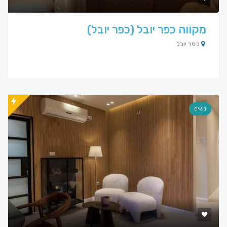
מקווה כפר יובל (כפר יובל)
כפר יובל
נשים