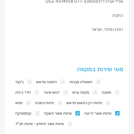
אורלי אברג'ל 077-3360001 052-4314956
כתובת:
רמות נפתלי, ישראל
סוגי שירות במקווה:
השאלת מגבות
הזמנה מראש
ג'קוזי
סאונה
מקווה נגיש
ייבוש שיער
חדר כלות
פתוח רק בתאום מראש
פתוח בשבת
ספא
שיטת אוצר זריעה
שיטת אוצר השקה
קוסמטיקה
שיטת אוצר תחתון - שיטת חב"ד