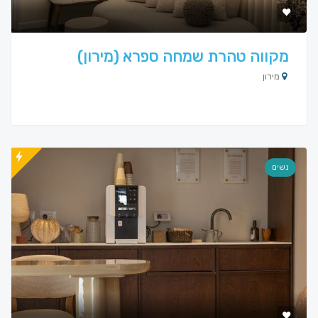
מקווה טהרת שמחה ספרא (מירון)
מירון
נשים