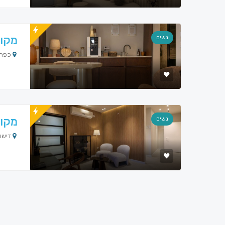
מקוו
נשים
כפר י
מקוו
נשים
דישון