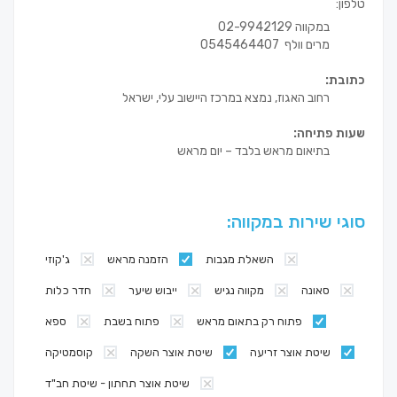
טלפון:
במקווה 02-9942129
מרים וולף 0545464407
כתובת:
רחוב האגוז, נמצא במרכז היישוב עלי, ישראל
שעות פתיחה:
בתיאום מראש בלבד – יום מראש
סוגי שירות במקווה:
השאלת מגבות
הזמנה מראש
ג'קוזי
סאונה
מקווה נגיש
ייבוש שיער
חדר כלות
פתוח רק בתאום מראש
פתוח בשבת
ספא
שיטת אוצר זריעה
שיטת אוצר השקה
קוסמטיקה
שיטת אוצר תחתון - שיטת חב"ד