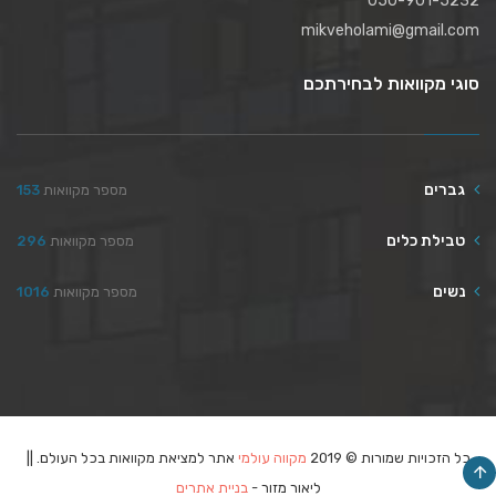
050-901-5232
mikveholami@gmail.com
סוגי מקוואות לבחירתכם
גברים
מספר מקוואות
153
טבילת כלים
מספר מקוואות
296
נשים
מספר מקוואות
1016
כל הזכויות שמורות © 2019
מקווה עולמי
אתר למציאת מקוואות בכל העולם. ||
ליאור מזור -
בניית אתרים