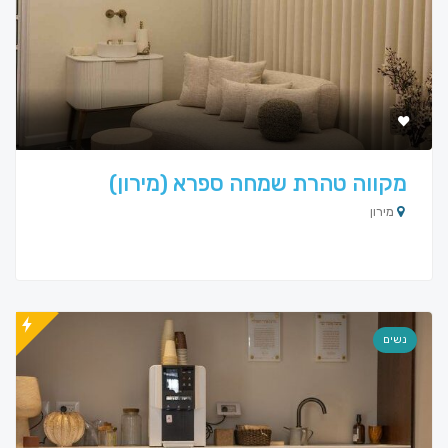
מקווה טהרת שמחה ספרא (מירון)
מירון
נשים