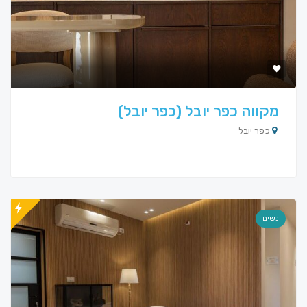
מקווה כפר יובל (כפר יובל)
כפר יובל
נשים