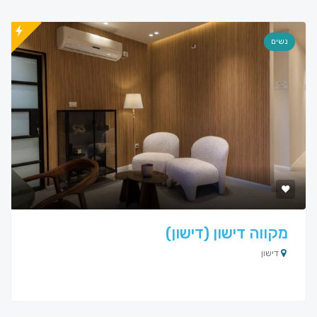
נשים
מקווה דישון (דישון)
דישון