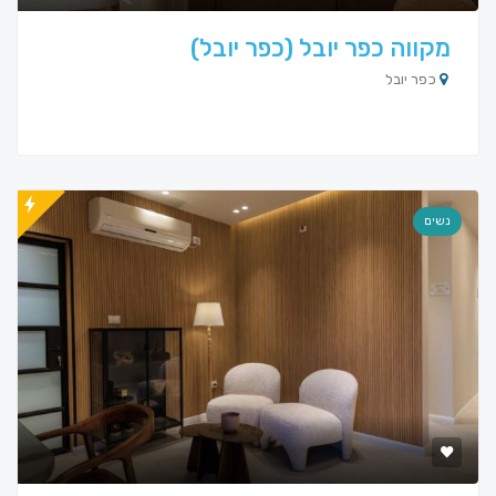
מקווה כפר יובל (כפר יובל)
כפר יובל
נשים