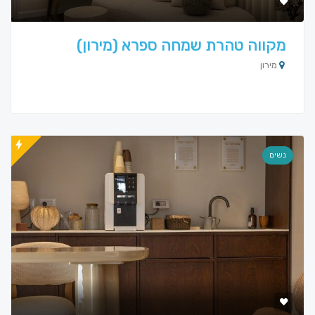
מקווה טהרת שמחה ספרא (מירון)
מירון
נשים