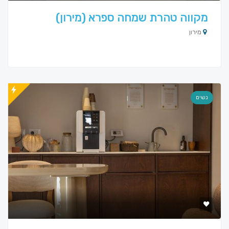
מקווה טהרת שמחה ספרא (מירון)
מירון
נשים