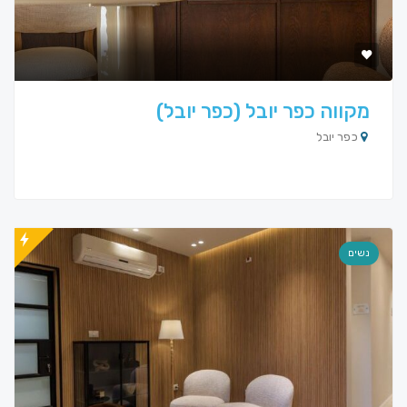
מקווה כפר יובל (כפר יובל)
כפר יובל
נשים