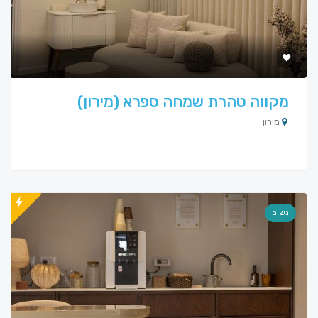
מקווה טהרת שמחה ספרא (מירון)
מירון
נשים