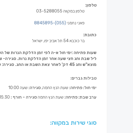
טלפון:
טלפון במקווה 03-5288055
פאני נחמני
(055)-8845895
כתובת:
בר כוכבא 54 תל אביב יפו, ישראל
שעות פתיחה :ימי חול א-ה לפי זמן הדלקת הנרות של השבת הקרובה. 
ליל שבת וחג חצי שעה אחר זמן הדלקת נרות. סגירה- ש
מוצא"ש וחג 45 דק' לאחר צאת השבת או החג. סגירה: שעתיים וחצי לאחר הפתיחה .
טבילות גברים
:
ימי חול: פתיחה:
שעת הנץ החמה,
סגירה:
שעה 10:00
ערב שבת: פתיחה:
שעת הנץ החמה
סגירה – חורף :
15:30,
סוגי שירות במקווה: