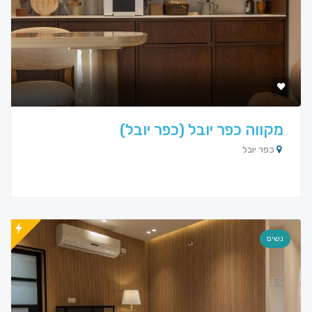
מקווה כפר יובל (כפר יובל)
כפר יובל
נשים