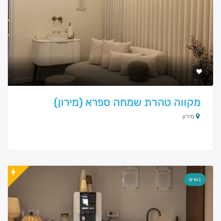
מקווה טהרת שמחה ספרא (מירון)
מירון
נשים