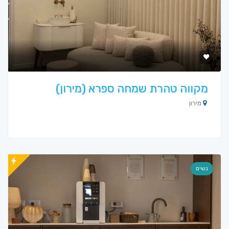
מקווה טהרת שמחה ספרא (מירון)
מירון
נשים