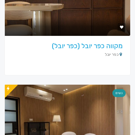
מקווה כפר יובל (כפר יובל)
כפר יובל
נשים