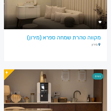
מקווה טהרת שמחה ספרא (מירון)
מירון
נשים