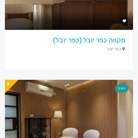
מקווה כפר יובל (כפר יובל)
כפר יובל
נשים