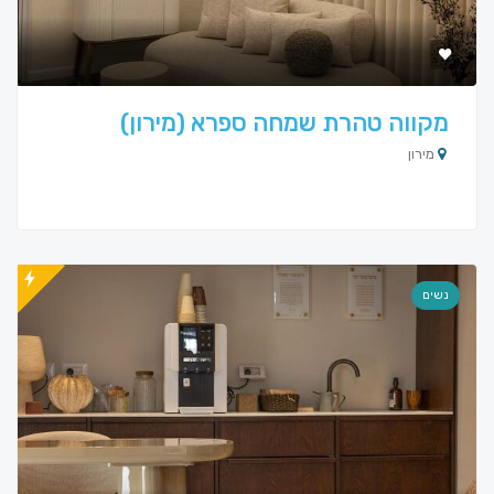
מקווה טהרת שמחה ספרא (מירון)
מירון
נשים