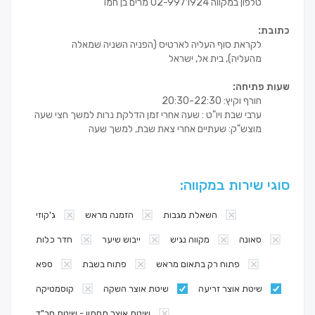
טלפון במקווה 02-9971924 מרים בן חמו
כתובת:
לקראת סוף העליה לארטיס (הפניה השניה שמאלה
מהעליה), בית אל, ישראל
שעות פתיחה:
חורף וקיץ: 20:30-22:30
ערבי שבת ויו"ט : שעה אחרי זמן הדלקת נרות למשך חצי שעה
מוצש"ק: שעתיים אחרי צאת שבת, למשך שעה
סוגי שירות במקווה:
השאלת מגבות
הזמנה מראש
ג'קוזי
סאונה
מקווה נגיש
ייבוש שיער
חדר כלות
פתוח רק בתאום מראש
פתוח בשבת
ספא
שיטת אוצר זריעה
שיטת אוצר השקה
קוסמטיקה
שיטת אוצר תחתון - שיטת חב"ד