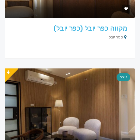
מקווה כפר יובל (כפר יובל)
כפר יובל
נשים