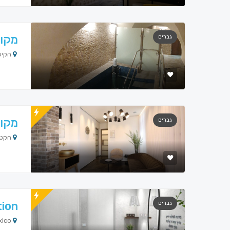
מקוו
גברים
הקישון 1, טבריה
מקוו
גברים
הקטלב,
tion
גברים
7752+2Q Isla Mujeres, Quintana Roo, Mexico