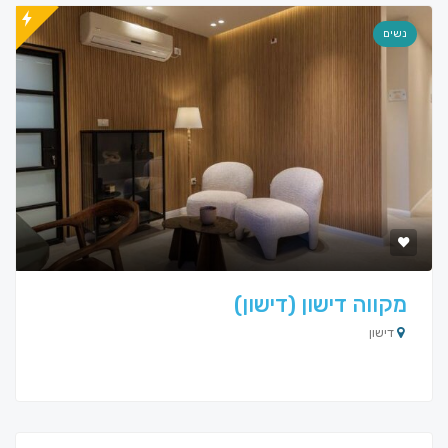
נשים
מקווה דישון (דישון)
דישון