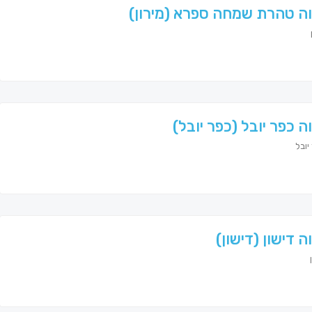
ה טהרת שמחה ספרא (מירון)
ה כפר יובל (כפר יובל)
ובל
ה דישון (דישון)