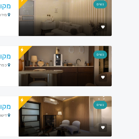
מקוו
נשים
מירון
מקוו
נשים
כפר י
מקוו
נשים
דישון