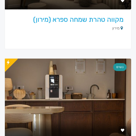
מקווה טהרת שמחה ספרא (מירון)
מירון
נשים