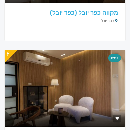
מקווה כפר יובל (כפר יובל)
כפר יובל
נשים