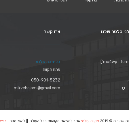
 ותשובות
צרו קשר
הצטרפו אלינו
ניוסלטר שלנו
צרו קשר
הכתובת שלנו:
פתח תקווה
050-901-5232
mikveholami@gmail.com
ת שמורות © 2019
מקווה עולמי
אתר למציאת מקוואות בכל העולם. || ליאור מזור -
בניי