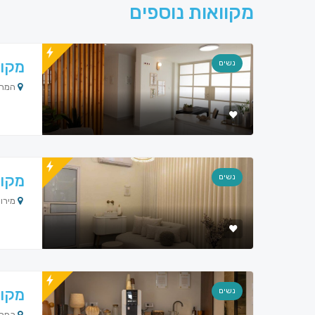
מקוואות נוספים
מקוו
נשים
המחרשה 14, 
מקוו
נשים
מירון
מקוו
נשים
כפר י