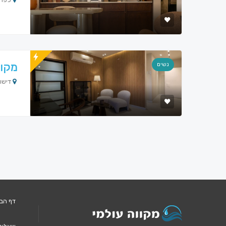
מקוו
נשים
דישון
דף הב