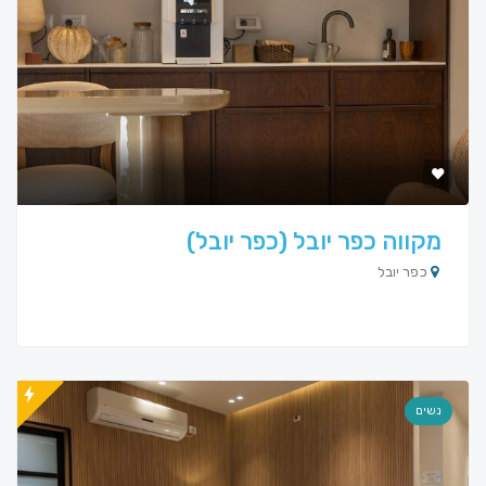
מקווה כפר יובל (כפר יובל)
כפר יובל
נשים