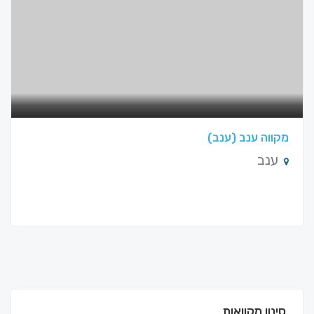
מקווה ענב (ענב)
ענב
סינון מקוואות