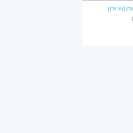
"ן (ניר ח"ן)