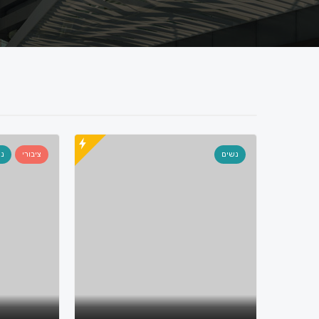
נשים
ציבורי
נש